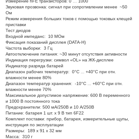
Измерение hFE транзисторов: 0 … 1000
Звуковая прозвонка: сигнал при сопротивлении менее ~50
Ом
Режим измерения больших токов с помощью токовых клещей
приставки
Тест диодов
Входной импеданс: 10 МОм
Фиксация показаний дисплея (DATA-H)
Частота выборки: 3 Гц
Автоотключение питания: ~30 минут отсутствия активности
Индикация перегрузки: символ «OL» на ЖК-дисплее
Индикатор разряда батарей
Диапазон рабочих температур: 0°С ... +40°С при отн.
влажности менее 80%
Диапазон температур хранения: -10°С ... +60°С при отн.
влажности менее 70%
Максимальное допустимое напряжение: 600 В переменного
и 1000 В постоянного тока
Предохранители: 500 мА/250В и 10 А/250В
Питание: батарея 1 шт. х 9 В тип 6F22
Комплект поставки: прибор, батарея, измерительные щупы,
инструкция по эксплуатации
Размеры: 189 х 91 х 32 мм
Масса: 310 г