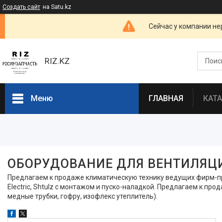
Создать сайт
на Satu.kz
Сейчас у компании не
RIZ.KZ
Меню
ГЛАВНАЯ
КАТ
Фильтры
Цена
ОБОРУДОВАНИЕ ДЛЯ ВЕНТИЛЯЦ
Наличие
Предлагаем к продаже климатическую технику ведущих фирм-произв
Electric, Shtulz c монтажом и пуско-наладкой. Предлагаем к п
В наличии
36
медные трубки, гофру, изофлекс утеплитель).