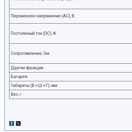
Переменное напряжение (AC), В
Постоянный ток (DC), A
Сопротивление, Ом
Другие функции
Батарея
Габариты (В × Ш × Г), мм
Вес, г