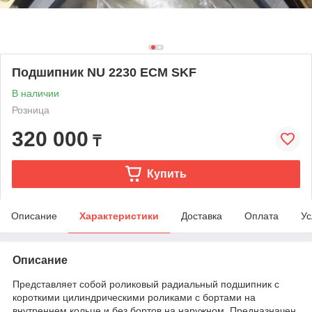
Подшипник NU 2230 ЕСM SKF
В наличии
Розница
320 000
₸
Купить
Описание
Характеристики
Доставка
Оплата
Ус
Описание
Представляет собой роликовый радиальный подшипник с
короткими цилиндрическими роликами с бортами на
внутреннем кольце и без бортов на наружном. Предназначен