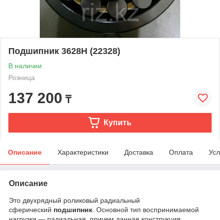
Подшипник 3628Н (22328)
В наличии
Розница
137 200
₸
Купить
Описание
Характеристики
Доставка
Оплата
Усл
Описание
Это двухрядный роликовый радиальный
сферический
подшипник
. Основной тип воспринимаемой
нагрузки — радиальная, причем данная конструкция