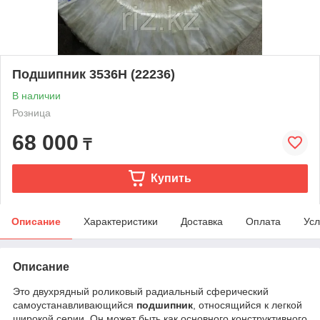
Подшипник 3536Н (22236)
В наличии
Розница
68 000
₸
Купить
Описание
Характеристики
Доставка
Оплата
Усл
Описание
Это двухрядный роликовый радиальный сферический
самоустанавливающийся
подшипник
, относящийся к легкой
широкой серии. Он может быть как основного конструктивного