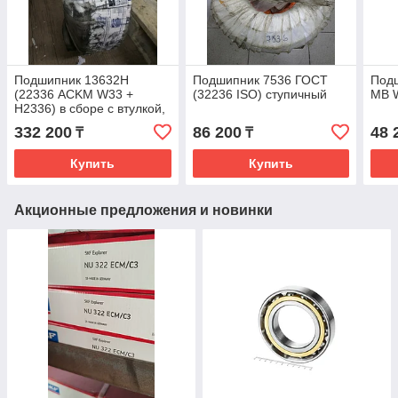
Подшипник 13632Н
Подшипник 7536 ГОСТ
Подш
(22336 ACKM W33 +
(32236 ISO) ступичный
MB 
Н2336) в сборе с втулкой,
гайкой, стопорным
332 200
86 200
48 
₸
₸
кольцом
Купить
Купить
Акционные предложения и новинки