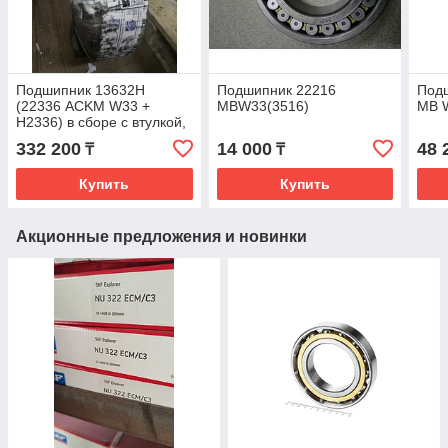
Подшипник 13632Н
Подшипник 22216
Подш
(22336 ACKM W33 +
MBW33(3516)
MB 
Н2336) в сборе с втулкой,
гайкой, стопорным
332 200
14 000
48 
₸
₸
кольцом
Купить
Купить
Акционные предложения и новинки