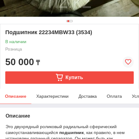
Подшипник 22234MBW33 (3534)
В наличии
Розница
50 000
₸
Купить
Описание
Характеристики
Доставка
Оплата
Усл
Описание
Это двухрядный роликовый радиальный сферический
самоустанавливающийся
подшипник
, как правило, в нем
установлен латунный сепаратор. Он может быть как