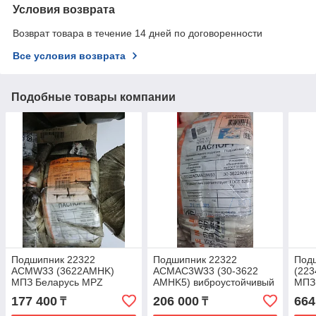
Условия возврата
Возврат товара в течение 14 дней по договоренности
Все условия возврата
Подобные товары компании
Подшипник 22322
Подшипник 22322
Под
АСMW33 (3622AMHK)
ACMAC3W33 (30-3622
(22
МПЗ Беларусь MPZ
AMHK5) виброустойчивый
МПЗ
MPZ МПЗ Беларусь
177 400
206 000
664
₸
₸