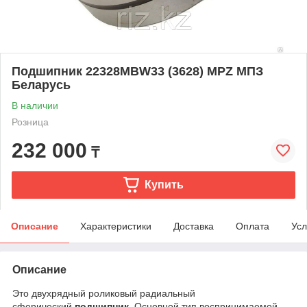
Подшипник 22328MBW33 (3628) MPZ МПЗ
Беларусь
В наличии
Розница
232 000
₸
Купить
Описание
Характеристики
Доставка
Оплата
Усл
Описание
Это двухрядный роликовый радиальный
сферический
подшипник
. Основной тип воспринимаемой