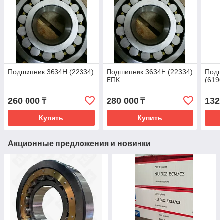
Подшипник 3634H (22334)
Подшипник 3634H (22334)
Под
ЕПК
(619
260 000
280 000
132
₸
₸
Купить
Купить
Акционные предложения и новинки