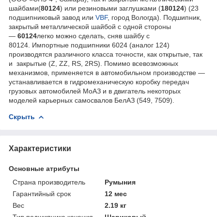
шайбами(
80124
) или резиновыми заглушками (
180124
) (23
подшипниковый завод или
VBF
, город Вологда). Подшипник,
закрытый металлической шайбой с одной стороны
—
60124
легко можно сделать, сняв шайбу с
80124. Импортные подшипники 6024 (аналог 124)
производятся различного класса точности, как открытые, так
и закрытые (Z, ZZ, RS, 2RS). Помимо всевозможных
механизмов, применяется в автомобильном производстве —
устанавливается в гидромеханическую коробку передач
грузовых автомобилей МоАЗ и в двигатель некоторых
моделей карьерных самосвалов БелАЗ (549, 7509).
Скрыть
Характеристики
Основные атрибуты
Страна производитель
Румыния
Гарантийный срок
12 мес
Вес
2.19 кг
Тип подшипника качения
Шариковый