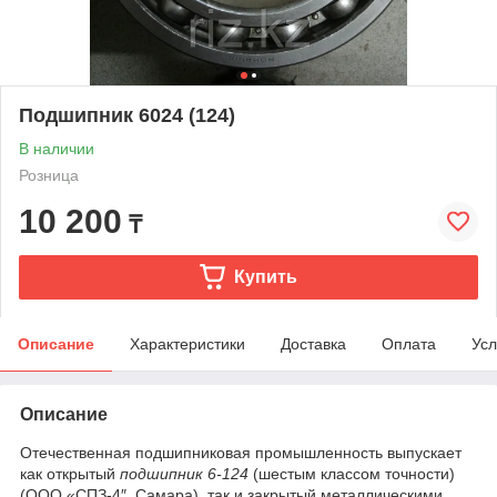
Подшипник 6024 (124)
В наличии
Розница
10 200
₸
Купить
Описание
Характеристики
Доставка
Оплата
Усл
Описание
Отечественная подшипниковая промышленность выпускает
как открытый
подшипник
6-124
(шестым классом точности)
(ООО «СПЗ-4″, Самара), так и закрытый металлическими