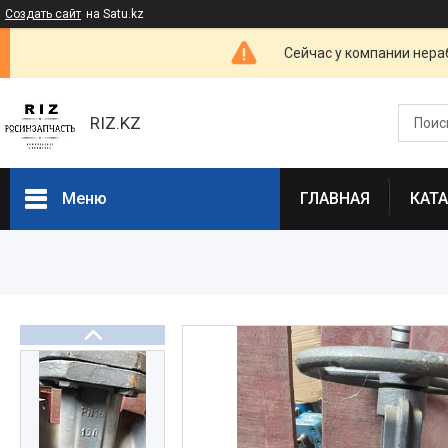
Создать сайт
на Satu.kz
Сейчас у компании нераб
RIZ.KZ
Меню
ГЛАВНАЯ
КАТ