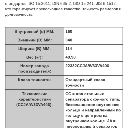
стандартов ISO 15:2011, DIN 635-2, ISO 15 241, JIS B 1512,
что гарантирует превосходное качество, точность размеров и
долговечность.
Внутренний (d) ММ:
160
Внешний (D) ММ:
340
Ширина (B) MM:
114
Вес (кг):
49.90
Номер завода
22332CCJA/W33VA406
производителя:
Класс точности:
Стандартный класс
точности
Технические
CC = два стальных
характеристики
сепаратора оконного типа,
(CCJA/W33VA406):
безфланцевое внутреннее
кольцо и направленный по
кольцу с центром на
внутреннем кольце. JA =
прессованный сепаратор