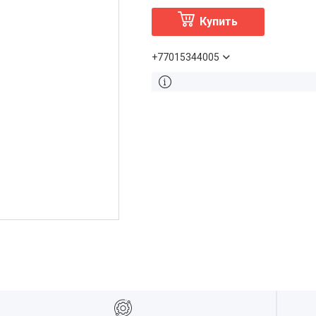
Купить
+77015344005