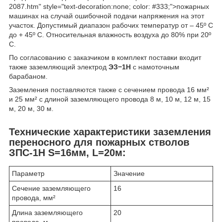
2087.htm" style="text-decoration:none; color: #333;">пожарных
машинах на случай ошибочной подачи напряжения на этот
участок. Допустимый диапазон рабочих температур от – 45º C
до + 45º C. Относительная влажность воздуха до 80% при 20º
C.
По согласованию с заказчиком в комплект поставки входит
также заземляющий электрод
ЭЗ−1Н
с намоточным
барабаном.
Заземления поставляются также с сечением провода 16 мм²
и 25 мм² с длиной заземляющего провода 8 м, 10 м, 12 м, 15
м, 20 м, 30 м.
Технические характеристики заземления
переносного для пожарных стволов
ЗПС-1Н S=16мм, L=20м:
Параметр
Значение
Сечение заземляющего
16
провода, мм²
Длина заземляющего
20