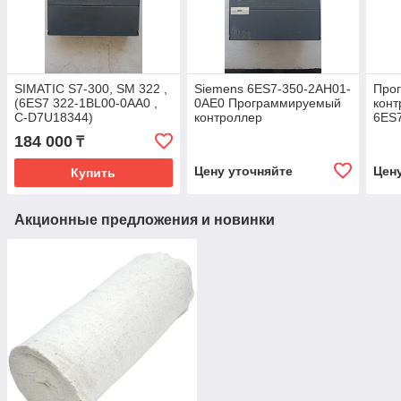
SIMATIC S7-300, SM 322 ,
Siemens 6ES7-350-2AH01-
Про
(6ES7 322-1BL00-0AA0 ,
0AE0 Программируемый
конт
C-D7U18344)
контроллер
6ES
Sie
184 000
₸
Цену уточняйте
Цен
Купить
Акционные предложения и новинки