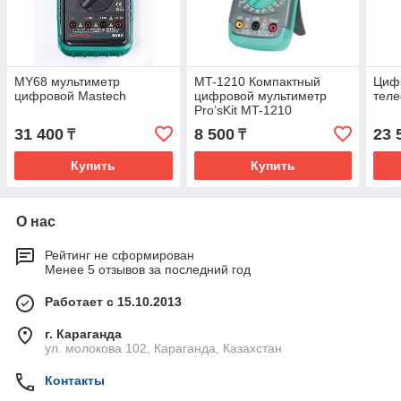
MY68 мультиметр
MT-1210 Компактный
Циф
цифровой Mastech
цифровой мультиметр
тел
Pro’sKit MT-1210
31 400
8 500
23 
₸
₸
Купить
Купить
О нас
Рейтинг не сформирован
Менее 5 отзывов за последний год
Работает с 15.10.2013
г. Караганда
ул. молокова 102, Караганда, Казахстан
Контакты