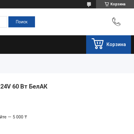
Корзина
Корзина
24V 60 Вт БелАК
те — 5 000 ₸