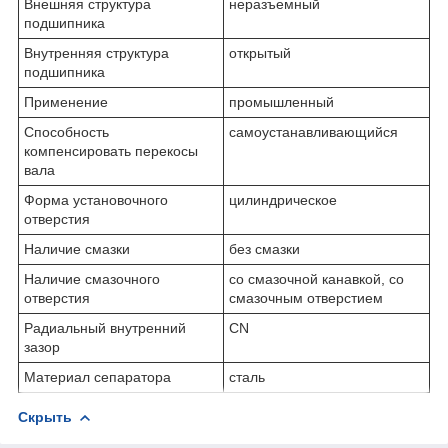
Внешняя структура
неразъемный
подшипника
Внутренняя структура
открытый
подшипника
Применение
промышленный
Способность
самоустанавливающийся
компенсировать перекосы
вала
Форма установочного
цилиндрическое
отверстия
Наличие смазки
без смазки
Наличие смазочного
со смазочной канавкой, со
отверстия
смазочным отверстием
Радиальный внутренний
CN
зазор
Материал сепаратора
сталь
Скрыть