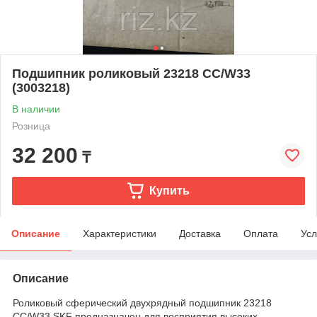
Подшипник роликовый 23218 CC/W33
(3003218)
В наличии
Розница
32 200
₸
Купить
Описание
Характеристики
Доставка
Оплата
Усл
Описание
Роликовый сферический двухрядный подшипник 23218
CC/W33 SKF предназначен для восприятия высоких