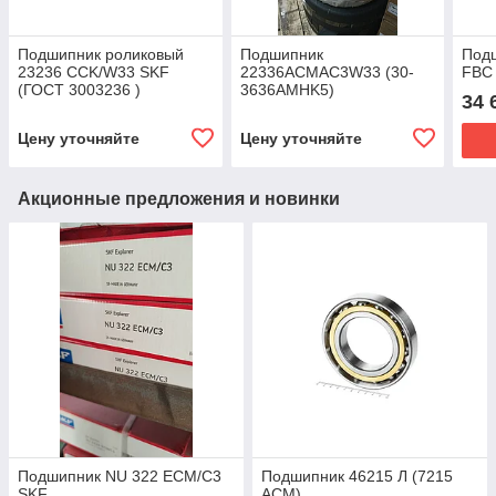
Подшипник роликовый
Подшипник
Под
23236 CCK/W33 SKF
22336ACMAC3W33 (30-
FBC
(ГОСТ 3003236 )
3636AMHK5)
34 
виброустойчивый MPZ
МПЗ Беларусь
Цену уточняйте
Цену уточняйте
Акционные предложения и новинки
Подшипник NU 322 ECM/C3
Подшипник 46215 Л (7215
SKF
ACM)