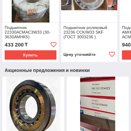
Подшипник
Подшипник роликовый
Под
22330ACMAC3W33 (30-
23236 CCK/W33 SKF
АМНК
3630AMHK5)
(ГОСТ 3003236 )
ACM
виброустойчивый MPZ
(Виб
433 200
940
₸
МПЗ Беларусь
KRU
Цену уточняйте
Купить
Акционные предложения и новинки