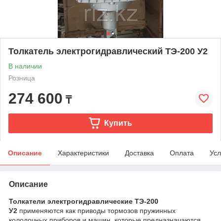
Толкатель электрогидравлический ТЭ-200 У2
В наличии
Розница
274 600
₸
Купить
Описание
Характеристики
Доставка
Оплата
Усл
Описание
Толкатели электрогидравлические ТЭ-200
У2
применяются как приводы тормозов пружинных
колодочных приборов и машин, которые предназначаются