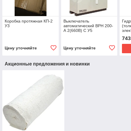
Коробка протяжная КП-2
Выключатель
Гидр
У3
автоматический ВРН 200-
(тол
А 2(660В) С У5
элек
взр
743
М80
Цену уточняйте
Цену уточняйте
Акционные предложения и новинки