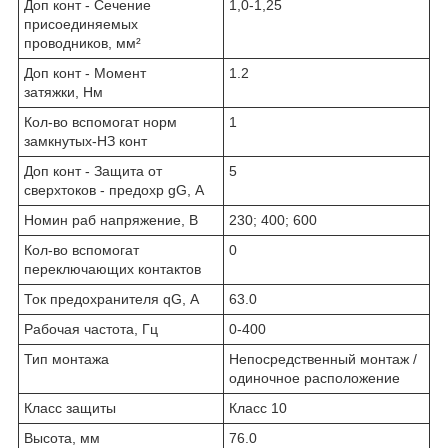
Доп конт - Сечение
1,0-1,25
присоединяемых
проводников, мм²
Доп конт - Момент
1.2
затяжки, Нм
Кол-во вспомогат норм
1
замкнутых-НЗ конт
Доп конт - Защита от
5
сверхтоков - предохр gG, А
Номин раб напряжение, В
230; 400; 600
Кол-во вспомогат
0
переключающих контактов
Ток предохранителя qG, А
63.0
Рабочая частота, Гц
0-400
Тип монтажа
Непосредственный монтаж /
одиночное расположение
Класс защиты
Класс 10
Высота, мм
76.0