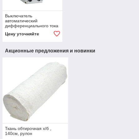
Выключатель
автоматический
дифференциального тока
C 40А 30мА АВДТ-32 IEK
Цену уточняйте
MAD22-5-040-C-30
Акционные предложения и новинки
Ткань обтирочная х/б ,
140см, рулон