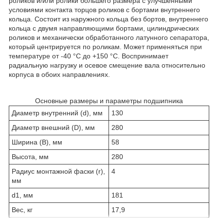
роликов и/или ролики большего размера с улучшенными
условиями контакта торцов роликов с бортами внутреннего
кольца. Состоит из наружного кольца без бортов, внутреннего
кольца с двумя направляющими бортами, цилиндрических
роликов и механически обработанного латунного сепаратора,
который центрируется по роликам. Может применяться при
температуре от -40 °C до +150 °C. Воспринимает
радиальную нагрузку и осевое смещение вала относительно
корпуса в обоих направлениях.
Основные размеры и параметры подшипника
Диаметр внутренний (d), мм
130
Диаметр внешний (D), мм
280
Ширина (В), мм
58
Высота, мм
280
Радиус монтажной фаски (r),
4
мм
d1, мм
181
Вес, кг
17,9