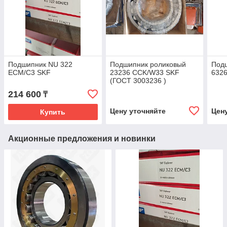
Подшипник NU 322
Подшипник роликовый
Под
ECM/C3 SKF
23236 CCK/W33 SKF
632
(ГОСТ 3003236 )
214 600
₸
Цену уточняйте
Цен
Купить
Акционные предложения и новинки