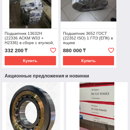
Подшипник 13632Н
Подшипник 3652 ГОСТ
(22336 ACKM W33 +
(22352 ISO) 1 ГПЗ (ЕПК) в
Н2336) в сборе с втулкой,
ящике
гайкой, стопорным
332 200
880 000
₸
₸
кольцом
Купить
Купить
Акционные предложения и новинки