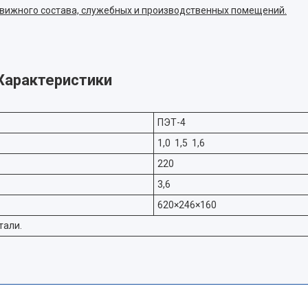
вижного состава, служебных и производственных помещений.
Характеристики
ПЭТ-4
1,0 1,5 1,6
220
3,6
620×246×160
тали.