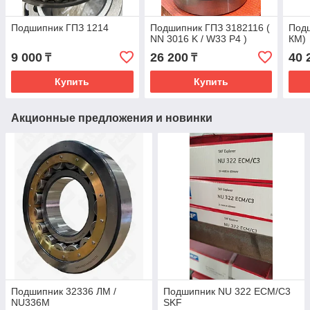
Подшипник ГПЗ 1214
Подшипник ГПЗ 3182116 (
Подш
NN 3016 K / W33 P4 )
КМ)
9 000
26 200
40 
₸
₸
Купить
Купить
Акционные предложения и новинки
Подшипник 32336 ЛМ /
Подшипник NU 322 ECM/C3
NU336M
SKF