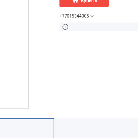
Купить
+77015344005