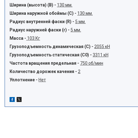
Ширина (высота) (B) -
130 мм.
Ширина наружной обоймы (C) -
130 мм.
Радиус внутренней фаски (R) -
5 мм.
Радиус наружней фаски (r) -
5 мм.
Масса -
103 Кг
Грузоподъемность динамическая (C) -
2055 кН
Грузоподъемность статическая (C0) -
3311 кН
Частота вращения предельная -
750 об/мин
Количество дорожек качения -
2
Уплотнение -
Нет