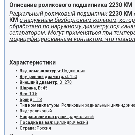
Описание роликового подшипника 2230 КМ
Радиальный роликовый подшипник
2230 КМ
КМ
с наружным безбортовым кольцом, которо
обработано по наружному диаметру под кан
сепаратором. Могут применяться при темпера
модицифицированным контактом, что позвол
Характеристики
Вид номенклатуры:
Подшипник
Внутренний диаметр, d:
150
Внешний диаметр, D:
270
Ширина, B:
45
Вес:
10.5
Бренд:
ГПЗ
Тип номенклатуры:
Роликовый радиальный цилиндриче
Вид:
роликовый
Направление нагрузки:
радиальный
Посадка на вал:
цилиндрический
Страна:
Россия